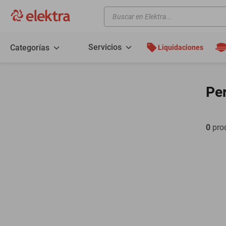
Buscar en Elektra...
TÉRMINOS MÁS BUSCADOS
motos
Servicios
Categorías
Liquidaciones
moto
celulares
Per
iphones
refrigeradores
0
pro
lavadoras
colchones
salas
motoneta
oppo