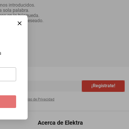
nos introducidos.
na sola palabra.
icos en la búsqueda.
s al término deseado.
s
¡Regístrate!
s de acuerdo al
Aviso de Privacidad
Acerca de Elektra