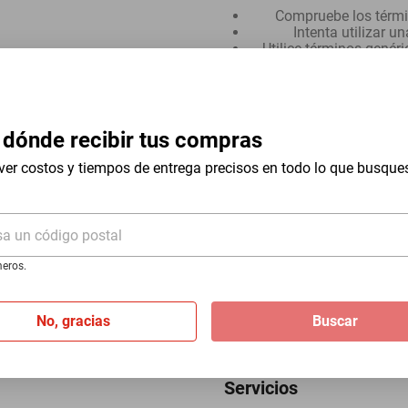
Compruebe los térmi
Intenta utilizar u
Utilice términos genér
Busque utilizar sinónimo
 dónde recibir tus compras
ver costos y tiempos de entrega precisos en todo lo que busque
sa un código postal
eros.
Al registrarme, acepto que mis datos sean tratados para fines mercadotécnico
No, gracias
Buscar
Servicios