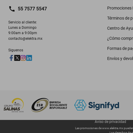
Promociones M
55 7577 5547
Términos de 
Servicio al cliente:

Lunes a Domingo

Centro de Ay
9:00am a 9:00pm
¿Cómo compr
contacto@elektra.mx
Formas de pa
Siguenos
Envíos y devo
Aviso de privacidad
Las promociones de
www.elektra.mx
pueden 
Los derechos de p