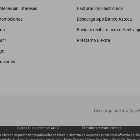
eses sin Intereses
Facturación Electrónica
promociones
Descarga App Banco Azteca
uda
Enviar y recibir dinero del extranj
ar?
Préstamo Elektra
go
luciones
‎ Descarga nuestra App E
Ejerce tus derechos ARCO
Términos y condiciones
diferir de las promociones publicadas en tienda. El formato de los precios puede verse afectado por la
ropiedad intelectual pertenecen a sus titulares. Elektra Trading & Consulting Group SA de CV., Derech