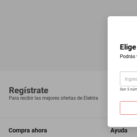
Elige
Podrás 
Ingre
Regístrate
Son 5 núm
Para recibir las mejores ofertas de
Elektra
Compra ahora
Ayuda